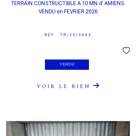
TERRAIN CONSTRUCTIBLE A 10 MN d' AMIENS.
VENDU en FEVRIER 2026
COUPS DE COEUR
EXCLUSIVITÉS
NOUVEAUTÉS
REF : TR/25/3403
RECHERCHER
VENDU
VOIR LE BIEN