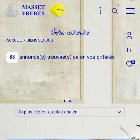
V
o
t
r
e
r
e
c
h
e
r
c
h
e
ACCUEIL
BIENS VENDUS
Effectuer une recherche
Fr
88
annonce(s) trouvée(s) selon vos critères
et trouver le bien qui correspond à vos critères
0
Type
d'offre
Vente
Type
Tri par
de
Type de bien
bien
Du plus récent au plus ancien
Ville