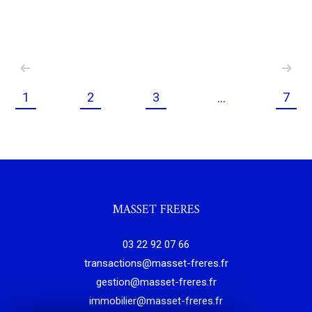
1
2
3
7
...
MASSET FRERES
03 22 92 07 66
transactions@masset-freres.fr
gestion@masset-freres.fr
immobilier@masset-freres.fr