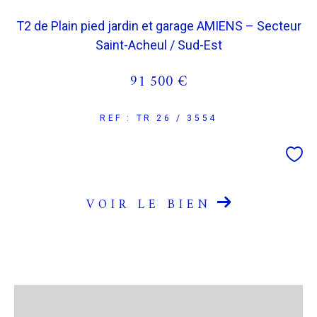
T2 de Plain pied jardin et garage AMIENS – Secteur
COUPS DE COEUR
EXCLUSIVITÉS
Saint-Acheul / Sud-Est
91 500 €
NOUVEAUTÉS
REF : TR 26 / 3554
RECHERCHER
VOIR LE BIEN