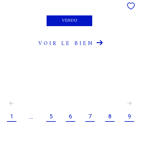
VENDU
VOIR LE BIEN
1
5
6
7
8
9
...