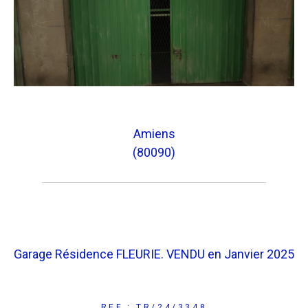
Amiens
(80090)
Garage Résidence FLEURIE. VENDU en Janvier 2025
REF : TR/24/3348