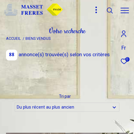
V
o
t
r
e
r
e
c
h
e
r
c
h
e
ACCUEIL
BIENS VENDUS
Effectuer une recherche
Fr
88
annonce(s) trouvée(s) selon vos critères
et trouver le bien qui correspond à vos critères
0
Type
d'offre
Vente
Type
Tri par
de
Type de bien
bien
Du plus récent au plus ancien
Ville