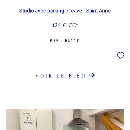
Studio avec parking et cave - Saint Anne
COUPS DE COEUR
EXCLUSIVITÉS
425 €
CC*
NOUVEAUTÉS
REF : EL118
RECHERCHER
VOIR LE BIEN