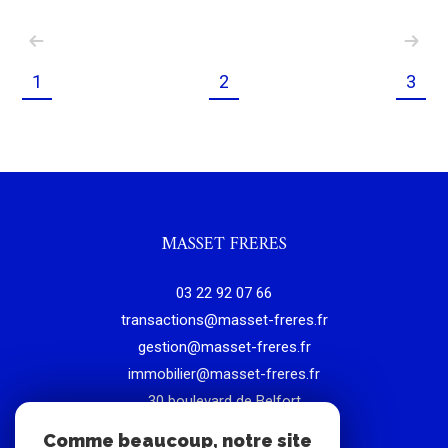
1
2
3
MASSET FRERES
03 22 92 07 66
transactions@masset-freres.fr
gestion@masset-freres.fr
immobilier@masset-freres.fr
30 boulevard de Belfort
80000
amiens
Comme beaucoup, notre site