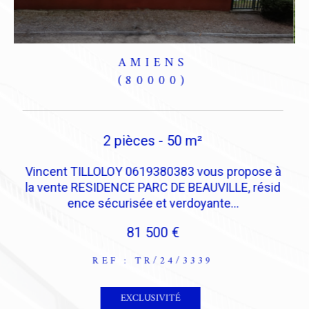
()
2 pièces - 24 m²
Vincent TILLOLOY 0619380383 vous propose à
la vente un appartement de type F1 bis avec de
H
beaux volumes comprenant...
8
100 000 €
REF : TR/24/3352
VOIR LE BIEN