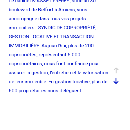
Le cabinet MASSET FRERES, situé au 30
Pièces
Pièces
boulevard de Belfort à Amiens, vous
accompagne dans tous vos projets
Localisation
immobiliers : SYNDIC DE COPROPRIÉTÉ,
GESTION LOCATIVE ET TRANSACTION
Surface
IMMOBILIÈRE. Aujourd’hui, plus de 200
copropriétés, représentant 6 000
copropriétaires, nous font confiance pour
AFFINER LES CRITÈRES
assurer la gestion, l’entretien et la valorisation
de leur immeuble. En gestion locative, plus de
600 propriétaires nous délèguent
PARKING
TERRASSE
PISCINE
l’administration de leurs biens, qu’il s’agisse
FILTRER PAR
d’appartements, de maisons ou de locaux
commerciaux ; nous nous chargeons de la
recherche de locataires, de la gestion des
COUPS DE COEUR
EXCLUSIVITÉS