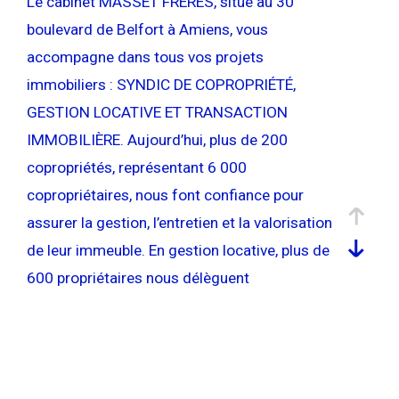
Le cabinet MASSET FRERES, situé au 30
Pièces
Pièces
boulevard de Belfort à Amiens, vous
accompagne dans tous vos projets
Localisation
immobiliers : SYNDIC DE COPROPRIÉTÉ,
GESTION LOCATIVE ET TRANSACTION
Surface
IMMOBILIÈRE. Aujourd’hui, plus de 200
copropriétés, représentant 6 000
copropriétaires, nous font confiance pour
AFFINER LES CRITÈRES
assurer la gestion, l’entretien et la valorisation
de leur immeuble. En gestion locative, plus de
600 propriétaires nous délèguent
PARKING
TERRASSE
PISCINE
l’administration de leurs biens, qu’il s’agisse
FILTRER PAR
d’appartements, de maisons ou de locaux
commerciaux ; nous nous chargeons de la
recherche de locataires, de la gestion des
COUPS DE COEUR
EXCLUSIVITÉS