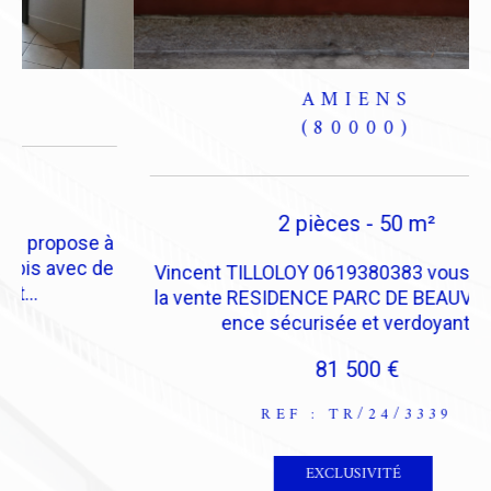
()
2 pièces - 24 m²
Vincent TILLOLOY 0619380383 vous propose à
la vente un appartement de type F1 bis avec de
H
beaux volumes comprenant...
8
100 000 €
REF : TR/24/3352
VOIR LE BIEN