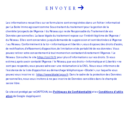
ENVOYER
Les informations recueillies sur ce formulaire sont enregistrées dans un fichier informatisé
par La Boite Immo agissant comme Sous-traitant du traitement pour la gestion de la
clientèle/prospects de l'Agence / du Réseau qui reste Responsable du Traitement de vos
Données personnelles. La base légale du traitement repose sur l'intérêt légitime de l'Agence /
du Réseau. Elles sont conservées jusqu'à demande de suppression et sont destinées à l'Agence
/ au Réseau. Conformément à la loi « informatique et libertés », vous disposez des droits d’accès,
de rectification, d’effacement, d’opposition, de limitation et de portabilité de vos données. Vous
pouvez retirer votre consentement à tout moment en contactant directement l’Agence / Le
Réseau. Consultez le site
https://cnil.fr/fr
pour plus d’informations sur vos droits. Si vous
estimez, après avoir contacté l'Agence / le Réseau, que vos droits « Informatique et Libertés » ne
sont pas respectés, vous pouvez adresser une réclamation à la CNIL. Nous vous informons de
l’existence de la liste d'opposition au démarchage téléphonique « Bloctel », sur laquelle vous
pouvez vous inscrire ici :
https://www.bloctel.gouv.fr
. Dans le cadre de la protection des Données
personnelles, nous vous invitons à ne pas inscrire de Données sensibles dans le champ de
saisie libre.
Ce site est protégé par reCAPTCHA, les
Politiques de Confidentialité
et es
Conditions d'utilis
ation
de Google s'appliquent.