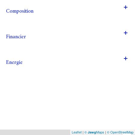
Composition
Financier
Energie
Leaflet
|
©
Maps
|
© OpenStreetMap
Jawg