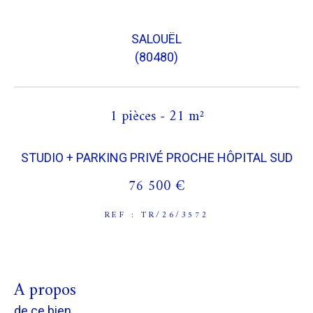
COUPS DE COEUR
EXCLUSIVITÉS
SALOUËL
(80480)
NOUVEAUTÉS
1 pièces - 21 m²
RECHERCHER
STUDIO + PARKING PRIVÉ PROCHE HÔPITAL SUD
76 500 €
REF : TR/26/3572
a propos
de ce bien