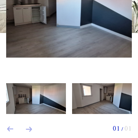
Budget
Budget
Surface
Surface
Pièces
Pièces
Référence
AFFINER LES CRITÈRES
TERRASSE
PARKING
PISCINE
FILTRER PAR
01
01
/