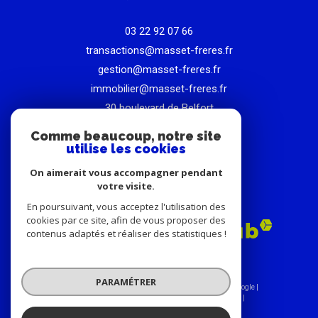
03 22 92 07 66
transactions@masset-freres.fr
gestion@masset-freres.fr
immobilier@masset-freres.fr
30 boulevard de Belfort
80000
amiens
Comme beaucoup, notre site
utilise les cookies
On aimerait vous accompagner pendant
votre visite.
ADHÉRENTS
En poursuivant, vous acceptez l'utilisation des
cookies par ce site, afin de vous proposer des
contenus adaptés et réaliser des statistiques !
PARAMÉTRER
© 2026 | Tous droits réservés | Traduction powered by Google |
Nos honoraires
Plan du site
Mentions légales
Admin
Nos liens
Politique RGPD
Cookies