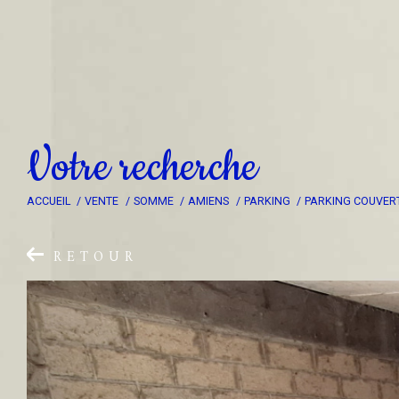
V
o
t
r
e
r
e
c
h
e
r
c
h
e
ACCUEIL
VENTE
SOMME
AMIENS
PARKING
PARKING COUVERT
RETOUR