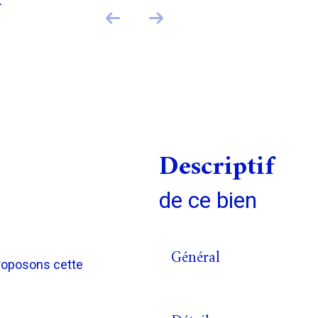
E
descriptif
de ce bien
Général
roposons cette