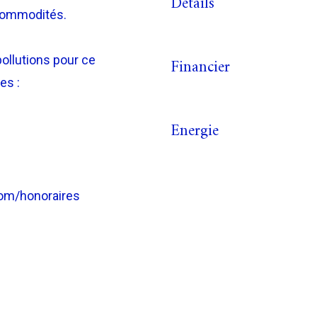
Détails
 commodités.
pollutions pour ce
Financier
es :
Energie
com/honoraires