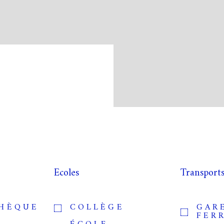
Ecoles
Transport
THÈQUE
COLLÈGE
GAR
FER