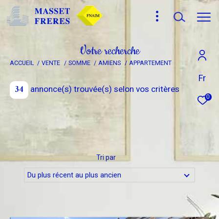
V
o
t
r
e
r
e
c
h
e
r
c
h
e
ACCUEIL
VENTE
SOMME
AMIENS
APPARTEMENT
Effectuer une recherche
Fr
34
annonce(s) trouvée(s) selon vos critères
et trouver le bien qui correspond à vos critères
0
Type
d'offre
Vente
Type
Tri par
de
Type de bien
bien
Du plus récent au plus ancien
Ville