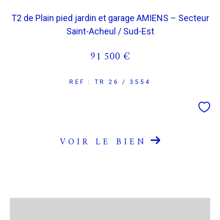
T2 de Plain pied jardin et garage AMIENS – Secteur
COUPS DE COEUR
EXCLUSIVITÉS
Saint-Acheul / Sud-Est
91 500 €
NOUVEAUTÉS
REF : TR 26 / 3554
RECHERCHER
VOIR LE BIEN