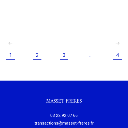
1
2
3
4
...
MASSET FRERES
03 22 92 07 66
transactions@masset-freres.fr