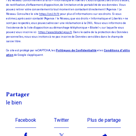
/ au Réseau. Conformément à la loi « informatique et libertés », vous disposez des droits d’accès,
de rectification, d’effacement, d’opposition, de limitation et de portabilité de vos données. Vous
pouvez retirer votre consentement à tout moment en contactant directement l’Agence / Le
Réseau. Consultez le site
https://cnil.fr/fr
pour plus d’informations sur vos droits. Si vous
estimez, après avoir contacté l'Agence / le Réseau, que vos droits « Informatique et Libertés » ne
sont pas respectés, vous pouvez adresser une réclamation à la CNIL. Nous vous informons de
l’existence de la liste d'opposition au démarchage téléphonique « Bloctel », sur laquelle vous
pouvez vous inscrire ici :
https://www.bloctel.gouv.fr
. Dans le cadre de la protection des Données
personnelles, nous vous invitons à ne pas inscrire de Données sensibles dans le champ de
saisie libre.
Ce site est protégé par reCAPTCHA, les
Politiques de Confidentialité
et es
Conditions d'utilis
ation
de Google s'appliquent.
partager
le bien
Facebook
Twitter
Plus de partage