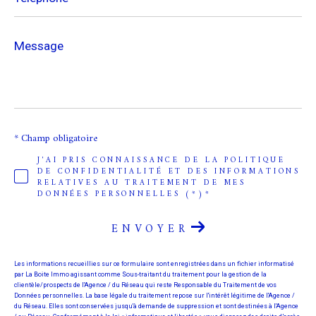
Message
*
* Champ obligatoire
J'AI PRIS CONNAISSANCE DE LA POLITIQUE
DE CONFIDENTIALITÉ ET DES INFORMATIONS
RELATIVES AU TRAITEMENT DE MES
DONNÉES PERSONNELLES (*)*
ENVOYER
Les informations recueillies sur ce formulaire sont enregistrées dans un fichier informatisé
par La Boite Immo agissant comme Sous-traitant du traitement pour la gestion de la
clientèle/prospects de l'Agence / du Réseau qui reste Responsable du Traitement de vos
Données personnelles. La base légale du traitement repose sur l'intérêt légitime de l'Agence /
du Réseau. Elles sont conservées jusqu'à demande de suppression et sont destinées à l'Agence