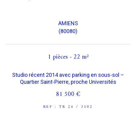
COUPS DE COEUR
EXCLUSIVITÉS
AMIENS
(80080)
NOUVEAUTÉS
1 pièces - 22 m²
RECHERCHER
Studio récent 2014 avec parking en sous-sol –
Quartier Saint-Pierre, proche Universités
81 500 €
REF : TR 26 / 3502