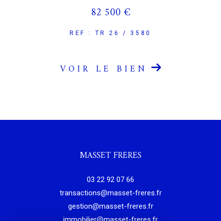
82 500 €
REF : TR 26 / 3580
VOIR LE BIEN
MASSET FRERES
03 22 92 07 66
transactions@masset-freres.fr
gestion@masset-freres.fr
immobilier@masset-freres.fr