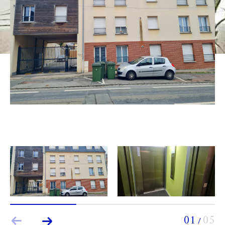
Budget
Budget
Surface
Surface
Pièces
Pièces
Référence
AFFINER LES CRITÈRES
TERRASSE
PARKING
PISCINE
FILTRER PAR
01
05
/