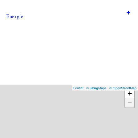
Energie
Leaflet
|
©
Maps
|
© OpenStreetMap
Jawg
+
−