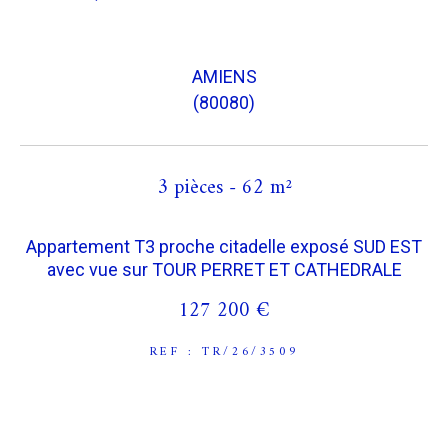
COUPS DE COEUR
EXCLUSIVITÉS
AMIENS
(80080)
NOUVEAUTÉS
3 pièces - 62 m²
RECHERCHER
Appartement T3 proche citadelle exposé SUD EST
avec vue sur TOUR PERRET ET CATHEDRALE
127 200 €
REF : TR/26/3509