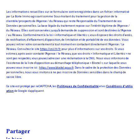
Les informations recueillies sur ce formulaire sont enregistrées dans un fichier informatisé
par La Boite Immo agissant comme Sous-traitant du traitement pour la gestion de la
clientèle/prospects de l'Agence / du Réseau qui reste Responsable du Traitement de vos
Données personnelles. La base légale du traitement repose sur l'intérêt légitime de l'Agence /
du Réseau. Elles sont conservées jusqu'à demande de suppression et sont destinées à l'Agence
/ au Réseau. Conformément à la loi « informatique et libertés », vous disposez des droits d’accès,
de rectification, d’effacement, d’opposition, de limitation et de portabilité de vos données. Vous
pouvez retirer votre consentement à tout moment en contactant directement l’Agence / Le
Réseau. Consultez le site
https://cnil.fr/fr
pour plus d’informations sur vos droits. Si vous
estimez, après avoir contacté l'Agence / le Réseau, que vos droits « Informatique et Libertés » ne
sont pas respectés, vous pouvez adresser une réclamation à la CNIL. Nous vous informons de
l’existence de la liste d'opposition au démarchage téléphonique « Bloctel », sur laquelle vous
pouvez vous inscrire ici :
https://www.bloctel.gouv.fr
. Dans le cadre de la protection des Données
personnelles, nous vous invitons à ne pas inscrire de Données sensibles dans le champ de
saisie libre.
Ce site est protégé par reCAPTCHA, les
Politiques de Confidentialité
et es
Conditions d'utilis
ation
de Google s'appliquent.
partager