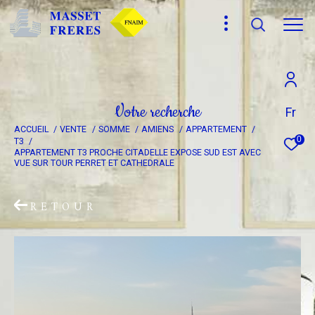
Effectuer une recherche
V
o
t
r
e
r
e
c
h
e
r
c
h
e
Fr
ACCUEIL
VENTE
SOMME
AMIENS
APPARTEMENT
et trouver le bien qui correspond à vos critères
0
T3
APPARTEMENT T3 PROCHE CITADELLE EXPOSE SUD EST AVEC
VUE SUR TOUR PERRET ET CATHEDRALE
Type
d'offre
Vente
RETOUR
Type
de
Type de bien
bien
Ville