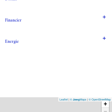
Financier
Energie
Leaflet
|
©
Maps
|
© OpenStreetMap
Jawg
+
−