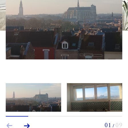
Budget
Budget
Surface
Surface
Pièces
Pièces
Référence
AFFINER LES CRITÈRES
TERRASSE
PARKING
PISCINE
FILTRER PAR
01
09
/