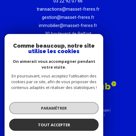
03 22 92 07 66
transactions@masset-freres.fr
gestion@masset-freres.fr
immobilier@masset-freres.fr
30 boulevard de Belfort
80000
amiens
Comme beaucoup, notre site
utilise les cookies
On aimerait vous accompagner pendant
votre visite.
ADHÉRENTS
En poursuivant, vous acceptez l'utilisation des
cookies par ce site, afin de vous proposer des
contenus adaptés et réaliser des statistiques !
PARAMÉTRER
© 2026 | Tous droits réservés | Traduction powered by Google |
Nos honoraires
Plan du site
Mentions légales
Admin
Nos liens
Politique RGPD
Cookies
TOUT ACCEPTER