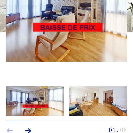
Budget
Budget
Surface
Surface
Pièces
Pièces
Référence
AFFINER LES CRITÈRES
TERRASSE
PARKING
PISCINE
FILTRER PAR
01
08
/