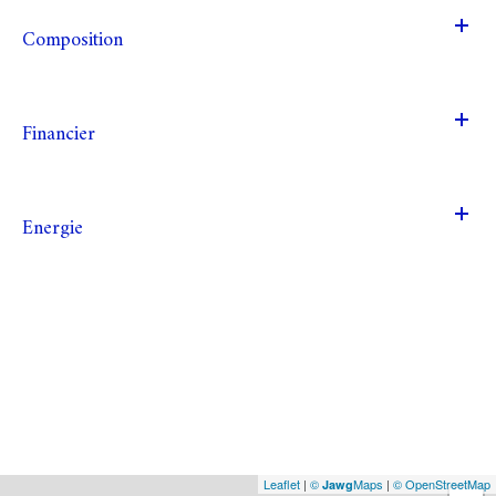
Composition
Financier
Energie
Leaflet
|
©
Maps
|
© OpenStreetMap
Jawg