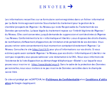
ENVOYER
Les informations recueillies sur ce formulaire sont enregistrées dans un fichier informatisé
par La Boite Immo agissant comme Sous-traitant du traitement pour la gestion de la
clientèle/prospects de l'Agence / du Réseau qui reste Responsable du Traitement de vos
Données personnelles. La base légale du traitement repose sur l'intérêt légitime de l'Agence /
du Réseau. Elles sont conservées jusqu'à demande de suppression et sont destinées à l'Agence
/ au Réseau. Conformément à la loi « informatique et libertés », vous disposez des droits d’accès,
de rectification, d’effacement, d’opposition, de limitation et de portabilité de vos données. Vous
pouvez retirer votre consentement à tout moment en contactant directement l’Agence / Le
Réseau. Consultez le site
https://cnil.fr/fr
pour plus d’informations sur vos droits. Si vous
estimez, après avoir contacté l'Agence / le Réseau, que vos droits « Informatique et Libertés » ne
sont pas respectés, vous pouvez adresser une réclamation à la CNIL. Nous vous informons de
l’existence de la liste d'opposition au démarchage téléphonique « Bloctel », sur laquelle vous
pouvez vous inscrire ici :
https://www.bloctel.gouv.fr
. Dans le cadre de la protection des Données
personnelles, nous vous invitons à ne pas inscrire de Données sensibles dans le champ de
saisie libre.
Ce site est protégé par reCAPTCHA, les
Politiques de Confidentialité
et es
Conditions d'utilis
ation
de Google s'appliquent.