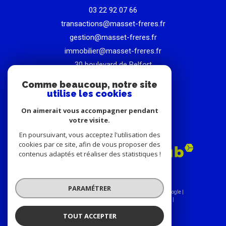
03 22 92 07 66
transactions@masset-freres.fr
gestion@masset-freres.fr
immobilier@masset-freres.fr
30 boulevard de Belfort
80000
amiens
Comme beaucoup, notre site
utilise les cookies
On aimerait vous accompagner pendant
votre visite.
ADHÉRENTS
En poursuivant, vous acceptez l'utilisation des
cookies par ce site, afin de vous proposer des
contenus adaptés et réaliser des statistiques !
PARAMÉTRER
© 2026 | Tous droits réservés | Traduction powered by Google |
Nos honoraires
Plan du site
Mentions légales
Admin
Nos liens
Politique RGPD
Cookies
TOUT ACCEPTER