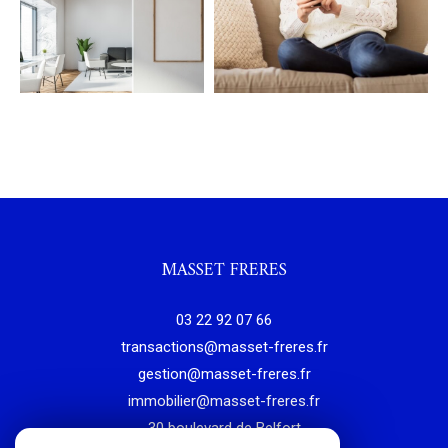
COUPS DE COEUR
EXCLUSIVITÉS
NOUVEAUTÉS
RECHERCHER
MASSET FRERES
03 22 92 07 66
transactions@masset-freres.fr
gestion@masset-freres.fr
immobilier@masset-freres.fr
30 boulevard de Belfort