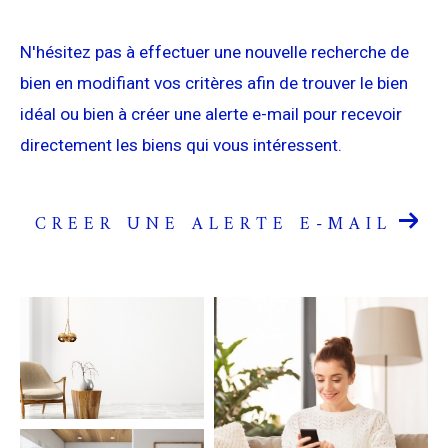
Budget
Budget
N'hésitez pas à effectuer une nouvelle recherche de
Surface
bien en modifiant vos critères afin de trouver le bien
Surface
idéal ou bien à créer une alerte e-mail pour recevoir
directement les biens qui vous intéressent.
Pièces
Pièces
Référence
CREER UNE ALERTE E-MAIL
AFFINER LES CRITÈRES
TERRASSE
PARKING
PISCINE
FILTRER PAR