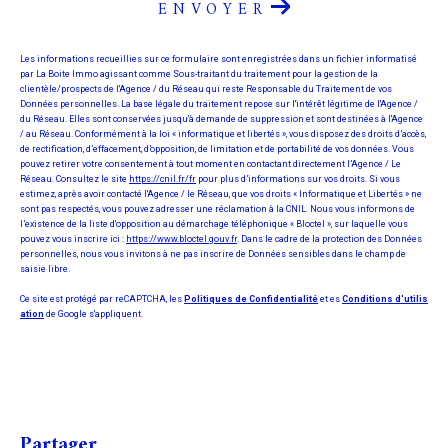
ENVOYER
Les informations recueillies sur ce formulaire sont enregistrées dans un fichier informatisé
par La Boite Immo agissant comme Sous-traitant du traitement pour la gestion de la
clientèle/prospects de l'Agence / du Réseau qui reste Responsable du Traitement de vos
Données personnelles. La base légale du traitement repose sur l'intérêt légitime de l'Agence /
du Réseau. Elles sont conservées jusqu'à demande de suppression et sont destinées à l'Agence
/ au Réseau. Conformément à la loi « informatique et libertés », vous disposez des droits d’accès,
de rectification, d’effacement, d’opposition, de limitation et de portabilité de vos données. Vous
pouvez retirer votre consentement à tout moment en contactant directement l’Agence / Le
Réseau. Consultez le site
https://cnil.fr/fr
pour plus d’informations sur vos droits. Si vous
estimez, après avoir contacté l'Agence / le Réseau, que vos droits « Informatique et Libertés » ne
sont pas respectés, vous pouvez adresser une réclamation à la CNIL. Nous vous informons de
l’existence de la liste d'opposition au démarchage téléphonique « Bloctel », sur laquelle vous
pouvez vous inscrire ici :
https://www.bloctel.gouv.fr
. Dans le cadre de la protection des Données
personnelles, nous vous invitons à ne pas inscrire de Données sensibles dans le champ de
saisie libre.
Ce site est protégé par reCAPTCHA, les
Politiques de Confidentialité
et es
Conditions d'utilis
ation
de Google s'appliquent.
partager