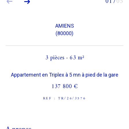
01
05
/
COUPS DE COEUR
EXCLUSIVITÉS
AMIENS
NOUVEAUTÉS
(80000)
RECHERCHER
3 pièces - 63 m²
Appartement en Triplex à 5 mn à pied de la gare
137 800 €
REF : TR/26/3576