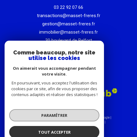
03 22 92 07 66
transactions@masset-freres.fr
gestion@masset-freres.fr
immobilier@masset-freres.fr
30 boulevard de Belfort
80000
amiens
Comme beaucoup, notre site
utilise les cookies
On aimerait vous accompagner pendant
votre visite.
ADHÉRENTS
En poursuivant, vous acceptez l'utilisation des
cookies par ce site, afin de vous proposer des
contenus adaptés et réaliser des statistiques !
PARAMÉTRER
© 2026 | Tous droits réservés | Traduction powered by Google |
Nos honoraires
Plan du site
Mentions légales
Admin
Nos liens
Politique RGPD
Cookies
TOUT ACCEPTER