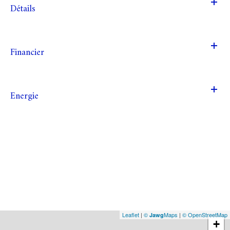
Détails
Financier
Energie
Leaflet
|
©
Maps
|
© OpenStreetMap
Jawg
+