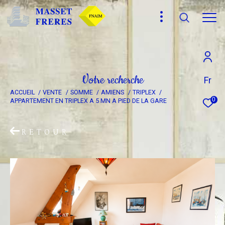
Effectuer une recherche
V
o
t
r
e
r
e
c
h
e
r
c
h
e
Fr
ACCUEIL
VENTE
SOMME
AMIENS
TRIPLEX
et trouver le bien qui correspond à vos critères
0
APPARTEMENT EN TRIPLEX A 5 MN A PIED DE LA GARE
Type
RETOUR
d'offre
Vente
Type
de
Type de bien
bien
Ville