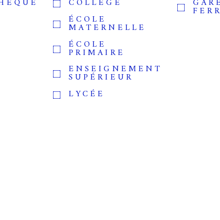
THÈQUE
COLLÈGE
GAR
FER
ÉCOLE
MATERNELLE
ÉCOLE
PRIMAIRE
ENSEIGNEMENT
SUPÉRIEUR
LYCÉE