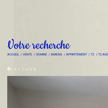
V
o
t
r
e
r
e
c
h
e
r
c
h
e
ACCUEIL
VENTE
SOMME
AMIENS
APPARTEMENT
T2
T2 AV
RETOUR